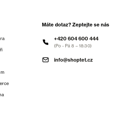
Máte dotaz? Zeptejte se nás
+420 604 600 444
ra
(Po - Pá 8 – 18:30)
ři
info@shoptet.cz
um
erce
na