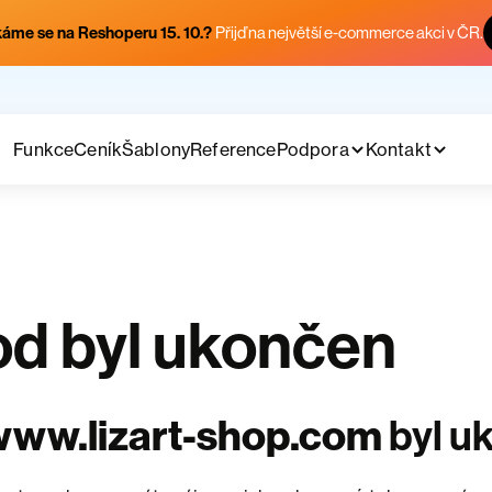
áme se na Reshoperu 15. 10.?
Přijď na největší e-commerce akci v ČR.
Funkce
Ceník
Šablony
Reference
Podpora
Kontakt
d byl ukončen
www.lizart-shop.com
byl u