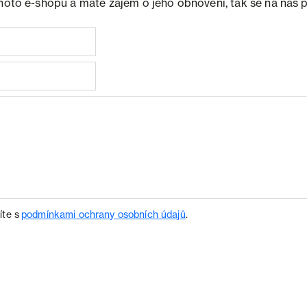
ohoto e-shopu a máte zájem o jeho obnovení, tak se na nás 
íte s
podmínkami ochrany osobních údajů
.