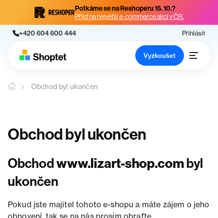
Potkáme se na Reshoperu 15. 10.?
Přijď na největší e-commerce akci v ČR.
+420 604 600 444
Přihlásit
Vyzkoušet
Obchod byl ukončen
Obchod byl ukončen
Obchod
www.lizart-shop.com
byl
ukončen
Pokud jste majitel tohoto e-shopu a máte zájem o jeho
obnovení, tak se na nás prosím obraťte.