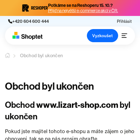
Potkáme se na Reshoperu 15. 10.?
Přijď na největší e-commerce akci v ČR.
+420 604 600 444
Přihlásit
Vyzkoušet
Obchod byl ukončen
Obchod byl ukončen
Obchod
www.lizart-shop.com
byl
ukončen
Pokud jste majitel tohoto e-shopu a máte zájem o jeho
obnovení, tak se na nás prosím obraťte.