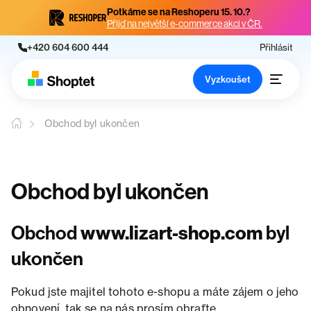
Potkáme se na Reshoperu 15. 10.?
Přijď na největší e-commerce akci v ČR.
+420 604 600 444
Přihlásit
Vyzkoušet
Obchod byl ukončen
Obchod byl ukončen
Obchod
www.lizart-shop.com
byl
ukončen
Pokud jste majitel tohoto e-shopu a máte zájem o jeho
obnovení, tak se na nás prosím obraťte.