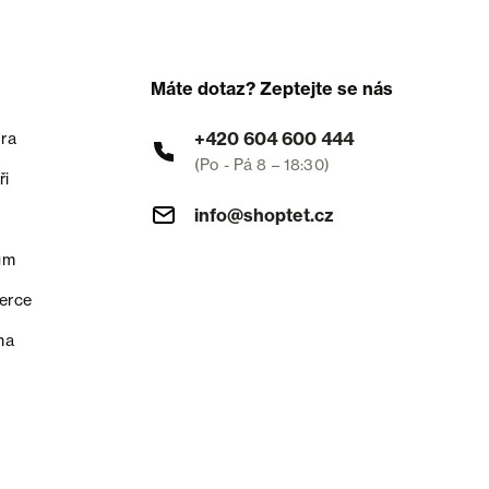
Máte dotaz? Zeptejte se nás
+420 604 600 444
ra
(Po - Pá 8 – 18:30)
ři
info@shoptet.cz
um
erce
na