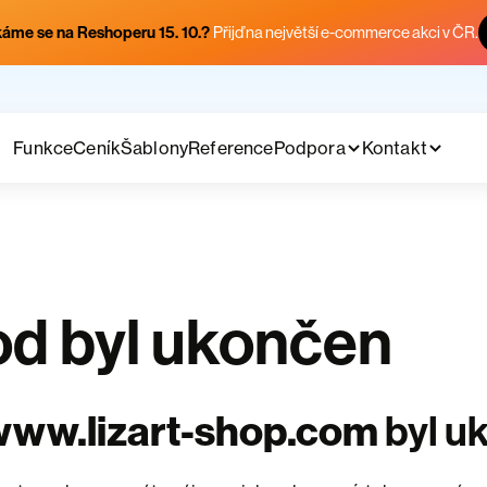
áme se na Reshoperu 15. 10.?
Přijď na největší e-commerce akci v ČR.
Funkce
Ceník
Šablony
Reference
Podpora
Kontakt
d byl ukončen
www.lizart-shop.com
byl u