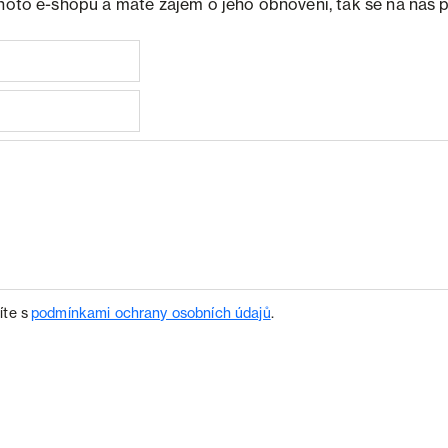
ohoto e-shopu a máte zájem o jeho obnovení, tak se na nás 
íte s
podmínkami ochrany osobních údajů
.