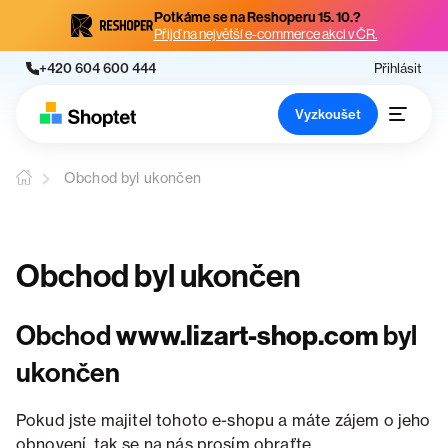
Potkáme se na Reshoperu 15. 10.?
Přijď na největší e-commerce akci v ČR.
+420 604 600 444
Přihlásit
Vyzkoušet
Obchod byl ukončen
Obchod byl ukončen
Obchod
www.lizart-shop.com
byl
ukončen
Pokud jste majitel tohoto e-shopu a máte zájem o jeho
obnovení, tak se na nás prosím obraťte.