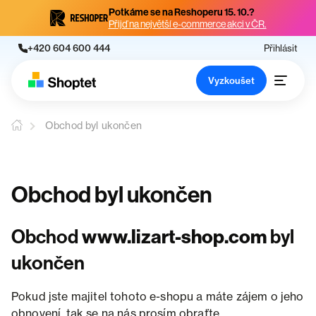
Potkáme se na Reshoperu 15. 10.?
Přijď na největší e-commerce akci v ČR.
+420 604 600 444
Přihlásit
Vyzkoušet
Obchod byl ukončen
Obchod byl ukončen
Obchod
www.lizart-shop.com
byl
ukončen
Pokud jste majitel tohoto e-shopu a máte zájem o jeho
obnovení, tak se na nás prosím obraťte.