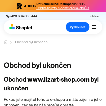
Potkáme se na Reshoperu 15. 10.?
Přijď na největší e-commerce akci v ČR.
+420 604 600 444
Přihlásit
Vyzkoušet
Obchod byl ukončen
Obchod byl ukončen
Obchod
www.lizart-shop.com
byl
ukončen
Pokud jste majitel tohoto e-shopu a máte zájem o jeho
obnovení, tak se na nás prosím obraťte.