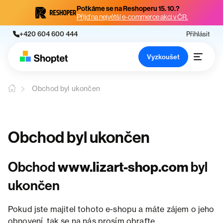
Potkáme se na Reshoperu 15. 10.?
Přijď na největší e-commerce akci v ČR.
+420 604 600 444
Přihlásit
Vyzkoušet
Obchod byl ukončen
Obchod byl ukončen
Obchod
www.lizart-shop.com
byl
ukončen
Pokud jste majitel tohoto e-shopu a máte zájem o jeho
obnovení, tak se na nás prosím obraťte.