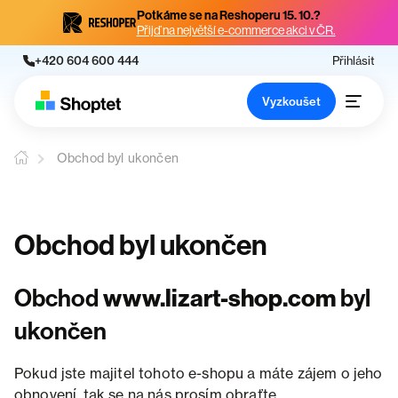
Potkáme se na Reshoperu 15. 10.?
Přijď na největší e-commerce akci v ČR.
+420 604 600 444
Přihlásit
Vyzkoušet
Obchod byl ukončen
Obchod byl ukončen
Obchod
www.lizart-shop.com
byl
ukončen
Pokud jste majitel tohoto e-shopu a máte zájem o jeho
obnovení, tak se na nás prosím obraťte.