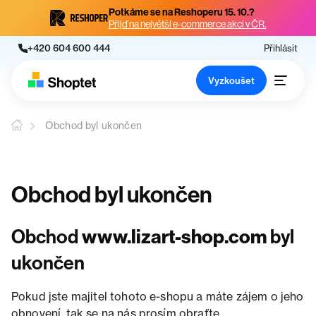
Potkáme se na Reshoperu 15. 10.?
Přijď na největší e-commerce akci v ČR.
+420 604 600 444
Přihlásit
Vyzkoušet
Obchod byl ukončen
Obchod byl ukončen
Obchod
www.lizart-shop.com
byl
ukončen
Pokud jste majitel tohoto e-shopu a máte zájem o jeho
obnovení, tak se na nás prosím obraťte.