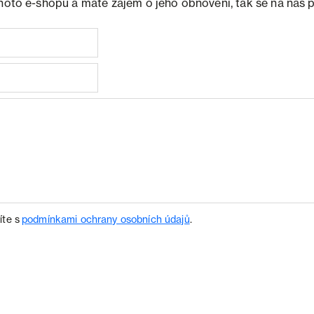
ohoto e-shopu a máte zájem o jeho obnovení, tak se na nás 
íte s
podmínkami ochrany osobních údajů
.