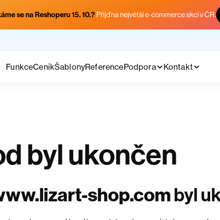
áme se na Reshoperu 15. 10.?
Přijď na největší e-commerce akci v ČR.
Funkce
Ceník
Šablony
Reference
Podpora
Kontakt
d byl ukončen
www.lizart-shop.com
byl u