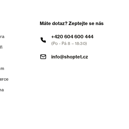
Máte dotaz? Zeptejte se nás
+420 604 600 444
ra
(Po - Pá 8 – 18:30)
ři
info@shoptet.cz
um
erce
na