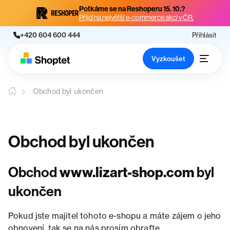
Potkáme se na Reshoperu 15. 10.?
Přijď na největší e-commerce akci v ČR.
+420 604 600 444
Přihlásit
Vyzkoušet
Obchod byl ukončen
Obchod byl ukončen
Obchod
www.lizart-shop.com
byl
ukončen
Pokud jste majitel tohoto e-shopu a máte zájem o jeho
obnovení, tak se na nás prosím obraťte.